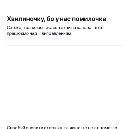
Хвилиночку, бо у нас помилочка
Схоже, трапилась якась технічна халепа - вже
працюємо над її виправленням.
Спробуй оновити сторінку, та якщо це не допомогло -